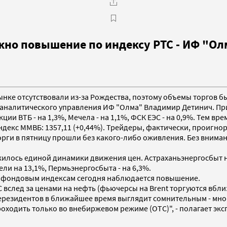
жно повышение по индексу РТС - ИФ "Ол
рынке отсутствовали из-за Рождества, поэтому объемы торгов 
к аналитического управления ИФ "Олма" Владимир Детинич. 
акции ВТБ - на 1,3%, Мечела - на 1,1%, ФСК ЕЭС - на 0,9%. Тем
, индекс ММВБ: 1357,11 (+0,44%). Трейдеры, фактически, прои
орги в пятницу прошли без какого-либо оживления. Без внима
ложилось единой динамики движения цен. Астраханьэнергосбыт 
 на 13,1%, Пермьэнергосбыта - на 6,3%.
им фондовым индексам сегодня наблюдается повышение.
 вслед за ценами на нефть (фьючерсы на Brent торгуются вбли
ерезидентов в ближайшее время выглядит сомнительным - мно
ходить только во внебиржевом режиме (OTC)", - полагает экс