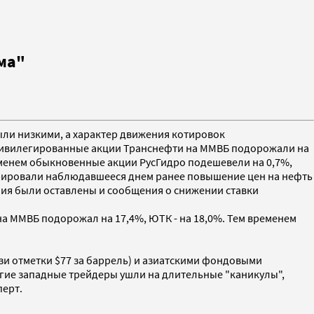
ма"
были низкими, а характер движения котировок
Привилегированные акции Транснефти на ММВБ подорожали на
 временем обыкновенные акции РусГидро подешевели на 0,7%,
гнорировали наблюдавшееся днем ранее повышение цен на нефть
ния были оставлены и сообщения о снижении ставки
на ММВБ подорожал на 17,4%, ЮТК - на 18,0%. Тем временем
зи отметки $77 за баррель) и азиатскими фондовыми
гие западные трейдеры ушли на длительные "каникулы",
перт.