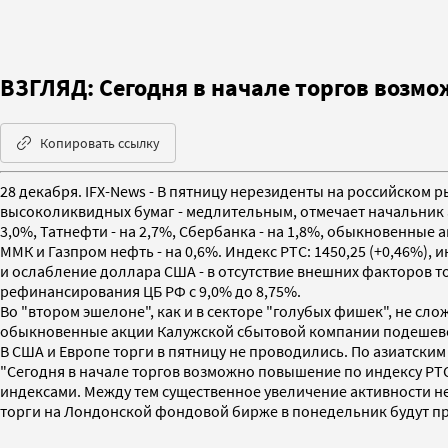
ВЗГЛЯД: Сегодня в начале торгов возмо
Копировать ссылку
28 декабря. IFX-News - В пятницу нерезиденты на российском 
высоколиквидных бумаг - медлительным, отмечает начальни
3,0%, Татнефти - на 2,7%, Сбербанка - на 1,8%, обыкновенные 
ММК и Газпром нефть - на 0,6%. Индекс РТС: 1450,25 (+0,46%)
и ослабление доллара США - в отсутствие внешних факторов т
рефинансирования ЦБ РФ с 9,0% до 8,75%.
Во "втором эшелоне", как и в секторе "голубых фишек", не с
обыкновенные акции Калужской сбытовой компании подешевели
В США и Европе торги в пятницу не проводились. По азиатск
"Сегодня в начале торгов возможно повышение по индексу РТС
индексами. Между тем существенное увеличение активности н
торги на Лондонской фондовой бирже в понедельник будут про