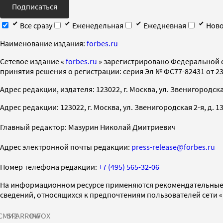
Подписаться
Все сразу
Еженедельная
Ежедневная
Ново
Наименование издания:
forbes.ru
Cетевое издание «
forbes.ru
» зарегистрировано Федеральной 
принятия решения о регистрации: серия Эл № ФС77-82431 от 23 
Адрес редакции, издателя: 123022, г. Москва, ул. Звенигородская 2-
Адрес редакции: 123022, г. Москва, ул. Звенигородская 2-я, д. 13, с
Главный редактор: Мазурин Николай Дмитриевич
Адрес электронной почты редакции:
press-release@forbes.ru
Номер телефона редакции:
+7 (495) 565-32-06
На информационном ресурсе применяются рекомендательные 
сведений, относящихся к предпочтениям пользователей сети 
СМИ2
SPARROW
INFOX