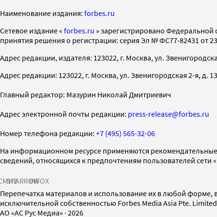
Наименование издания:
forbes.ru
Cетевое издание «
forbes.ru
» зарегистрировано Федеральной 
принятия решения о регистрации: серия Эл № ФС77-82431 от 23 
Адрес редакции, издателя: 123022, г. Москва, ул. Звенигородская 2-
Адрес редакции: 123022, г. Москва, ул. Звенигородская 2-я, д. 13, с
Главный редактор: Мазурин Николай Дмитриевич
Адрес электронной почты редакции:
press-release@forbes.ru
Номер телефона редакции:
+7 (495) 565-32-06
На информационном ресурсе применяются рекомендательные 
сведений, относящихся к предпочтениям пользователей сети 
СМИ2
SPARROW
INFOX
Перепечатка материалов и использование их в любой форме, в
исключительной собственностью Forbes Media Asia Pte. Limite
AO «АС Рус Медиа»
·
2026