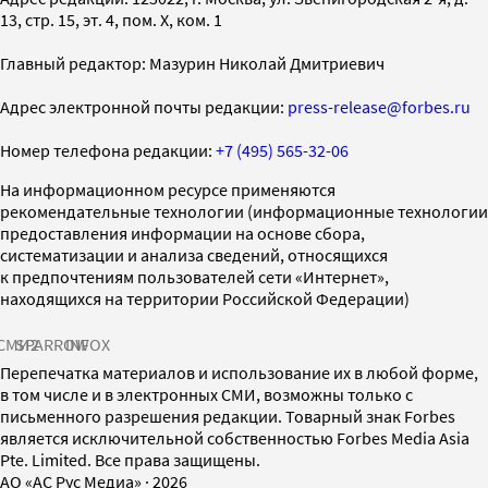
13, стр. 15, эт. 4, пом. X, ком. 1
Главный редактор: Мазурин Николай Дмитриевич
Адрес электронной почты редакции:
press-release@forbes.ru
Номер телефона редакции:
+7 (495) 565-32-06
На информационном ресурсе применяются
рекомендательные технологии (информационные технологии
предоставления информации на основе сбора,
систематизации и анализа сведений, относящихся
к предпочтениям пользователей сети «Интернет»,
находящихся на территории Российской Федерации)
СМИ2
SPARROW
INFOX
Перепечатка материалов и использование их в любой форме,
в том числе и в электронных СМИ, возможны только с
письменного разрешения редакции. Товарный знак Forbes
является исключительной собственностью Forbes Media Asia
Pte. Limited. Все права защищены.
AO «АС Рус Медиа»
·
2026