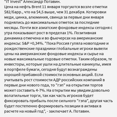
"IT Invest" Александр Потавин.
Цена на нефть Brent 11 января торгуются возле отметки
$82/барр., что на $4,5 выше, чем 31 декабря. Котировки
меди, цинка, алюминия, свинца за первые дни января
поднялись до максимальных отметок за последние
месяцы. Почти все азиатские фондовые индексы сегодня с
утра показывают рост в пределах 1%. Позитивная
динамика отмечена и во фьючерсах на американские
индексы: S&P +0,34%. "Пока Россия гуляла новогодние и
рождественские праздники глобальные игроки вывели
цены на американские фондовые индексы и сырье на
новые максимальные годовые отметки. Таким образом, те
инвесторы, которые ушли на длительные каникулы, имея
в портфеле бумаги, сегодня будут вознаграждены
хорошей прибавкой стоимости основных акций. Если
учитывать рост стоимости АДР российских компаний в
первые дни нового года, то "гэп" на открытии торгов
может составить 4-7%. На открытии мы увидим довольно
волатильные торги, так как часть игроков будет
фиксировать прибыль после сильного "гэпа", другая часть
будет постепенно формировать позиции в активах в
расчете на новый год", - заключает А. Потавин.