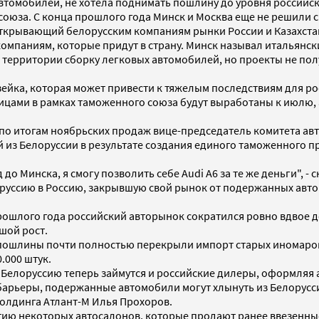
втомобилей, не хотела поднимать пошлину до уровня российско
оюза. С конца прошлого года Минск и Москва еще не решили с
открывающий белорусским компаниям рынки России и Казахста
мпаниям, которые придут в страну. Минск называл итальянски
 территории сборку легковых автомобилей, но проекты не пол
ейка, которая может привести к тяжелым последствиям для ро
цами в рамках таможенного союза будут выработаны к июлю, 
я по итогам ноябрьских продаж вице-председатель комитета а
 из Белоруссии в результате создания единого таможенного пр
зд до Минска, я смогу позволить себе Audi A6 за те же деньги",
лоруссию в Россию, закрывшую свой рынок от подержанных ав
рошлого года российский авторынок сократился ровно вдвое до
шой рост.
пошлины почти полностью перекрыли импорт старых иномарок: 
.000 штук.
Белоруссию теперь займутся и российские дилеры, оформляя а
арьеры, подержанные автомобили могут хлынуть из Белоруссии
холдинга Атлант-М Илья Прохоров.
тию некоторых автосалонов, которые продают ранее ввезенные