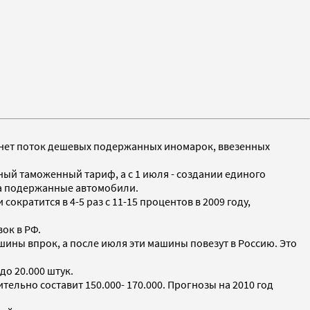
ынет поток дешевых подержанных иномарок, ввезенных
иный таможенный тариф, а с 1 июля - создании единого
на подержанные автомобили.
ратится в 4-5 раз с 11-15 процентов в 2009 году,
ок в РФ.
ины впрок, а после июля эти машины повезут в Россию. Это
о 20.000 штук.
ельно составит 150.000- 170.000. Прогнозы на 2010 год