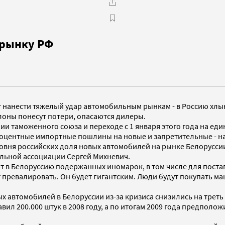
орынку РФ
 нанести тяжелый удар автомобильным рынкам - в Россию хл
лоны понесут потери, опасаются дилеры.
ии таможенного союза и переходе с 1 января этого года на ед
процентные импортные пошлины на новые и запретительные - 
я российских доля новых автомобилей на рынке Белоруссии сок
льной ассоциации Сергей Михневич.
т в Белоруссию подержанных иномарок, в том числе для постав
ревалировать. Он будет гигантским. Люди будут покупать маш
автомобилей в Белоруссии из-за кризиса снизились на треть д
 200.000 штук в 2008 году, а по итогам 2009 года предположит