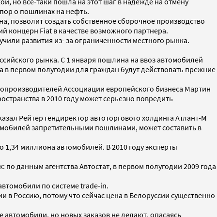
й, но все-таки пошла на этот шаг в надежде на отмену
пор о пошлинах на нефть.
на, позволит создать собственное сборочное производство
й концерн Fiat в качестве возможного партнера.
учили развития из- за ограниченности местного рынка.
ссийского рынка. С 1 января пошлина на ввоз автомобилей
а в первом полугодии для граждан будут действовать прежние
втопроизводителей Ассоциации европейского бизнеса Мартин
остранства в 2010 году может серьезно повредить
 - сказал Рейтер гендиректор автоторгового холдинга Атлант-М
томобилей запретительными пошлинами, может составить в
 1,34 миллиона автомобилей. В 2010 году эксперты
по данным агентства Автостат, в первом полугодии 2009 года
втомобили по системе trade-in.
 в Россию, потому что сейчас цена в Белоруссии существенно
 автомобили, но новых заказов не делают, опасаясь