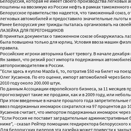
Белоруссия, которая не имеет своего производства легковых а
пошлины на ввозимую из России нефть в рамках таможенного с
Белорусское правительство надеется, что таможенный союз, 
легковых автомобилей и предоставило значительные льготы ко
Ранее Белоруссия уже трижды пыталась организовать на своей
ЛАЗЕЙКА ДЛЯ ПЕРЕГОНЩИКОВ
В принятых документах о таможенном союзе обнаружилась лаз
была повышена только для юрлиц. Условия ввоза машин физли
правила.
Российские игроки авторынка бьют тревогу. В начале декабр
Ян заявил, что резкий рост импорта подержанных автомобилей
автопроизводителям в России.
"Если здесь я куплю Mazda 6, то, потратив $50 на билет на пое
Олег Хусаенов. По его оценке, импорт автомобилей через Бе
2010 году около 200.000 штук.
По данным Ассоциации европейского бизнеса, за 11 месяцев п
прогнозируют такие же продажи, как и в 2009 году, или неболь
При этом введенные в начале прошлого года запретительные 
ввоз подержанных иномарок сократился на 97 процентов до 10
Хусаенов считает, что импортом подержанных иномарок через 
"Если Россия не поставит заградительные административные б
ниже", - сказал Рейтер помощник гендиректора белорусского 
Для белорусских дилеров эта лазейка может привести к закры