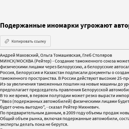
Подержанные иномарки угрожают авт
Копировать ссылку
Андрей Маховский, Ольга Томашевская, Глеб Столяров
МИНСК/МОСКВА (Рейтер) - Создание таможенного союза может
физическими лицами через Белоруссию, а белорусские автоса
Россия, Белоруссия и Казахстан подписали документы о создан
таможенного пространства. В России действуют высокие 25-
Из-за увеличения таможенных пошлин на новые машины до уровн
предполагает председатель правления Белорусской автомоби
В то же время, в первом полугодии может резко вырасти импор
"Ввоз (подержанных автомобилей) физическими лицами будет п
будет очень выгодно", - сказал Рейтер Михневич.
По предварительным данным, в 2009 году объемы продаж новых 
Общий объем рынка, включая подержанные автомобили, составил
эксперты делать пока не берутся.