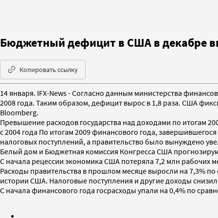
Бюджетный дефицит в США в декабре вы
Копировать ссылку
14 января. IFX-News - Согласно данным министерства финансов
2008 года. Таким образом, дефицит вырос в 1,8 раза. США фик
Bloomberg.
Превышение расходов государства над доходами по итогам 20
с 2004 года По итогам 2009 финансового года, завершившегося
налоговых поступлений, а правительство было вынуждено уве
Белый дом и Бюджетная комиссия Конгресса США прогнозируют,
С начала рецессии экономика США потеряла 7,2 млн рабочих ме
Расходы правительства в прошлом месяце выросли на 7,3% по 
истории США. Налоговые поступления и другие доходы снизилис
С начала финансового года госрасходы упали на 0,4% по сравне