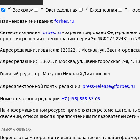
Все сразу
Еженедельная
Ежедневная
Ново
Наименование издания:
forbes.ru
Cетевое издание «
forbes.ru
» зарегистрировано Федеральной 
принятия решения о регистрации: серия Эл № ФС77-82431 от 23 
Адрес редакции, издателя: 123022, г. Москва, ул. Звенигородская 2-
Адрес редакции: 123022, г. Москва, ул. Звенигородская 2-я, д. 13, с
Главный редактор: Мазурин Николай Дмитриевич
Адрес электронной почты редакции:
press-release@forbes.ru
Номер телефона редакции:
+7 (495) 565-32-06
На информационном ресурсе применяются рекомендательные 
сведений, относящихся к предпочтениям пользователей сети 
СМИ2
SPARROW
INFOX
Перепечатка материалов и использование их в любой форме, в