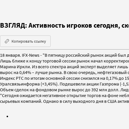
ВЗГЛЯД: Активность игроков сегодня, ск
Копировать ссылку
18 января. IFX-News - "В пятницу российский рынок акций был
Лишь ближе к концу торговой сессии рынок начал корректиров
Марина Иркли. Из всего спектра акций эксперт выделяет лишь 
вырос на 0,64% – лучше рынка. В свою очередь, нефтегазовый 
Индекс РТС по итогам основной сессии снизился на 0,17% до 1
Уралсвязьинформа (+3,45%). Подешевели акции Газпрома (-1,52
Объем сделок на фондовом рынке вырос до 392 млн долл. Лидир
"Сегодня ожидается негативное открытие торгов на фоне небл
сырьевых компаний. Однако в силу выходного дня в США активно