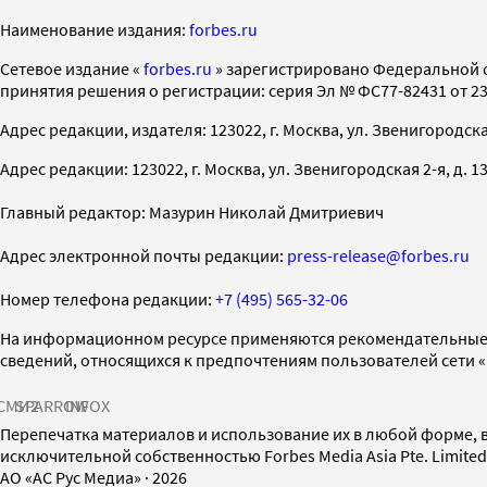
Наименование издания:
forbes.ru
Cетевое издание «
forbes.ru
» зарегистрировано Федеральной 
принятия решения о регистрации: серия Эл № ФС77-82431 от 23 
Адрес редакции, издателя: 123022, г. Москва, ул. Звенигородская 2-
Адрес редакции: 123022, г. Москва, ул. Звенигородская 2-я, д. 13, с
Главный редактор: Мазурин Николай Дмитриевич
Адрес электронной почты редакции:
press-release@forbes.ru
Номер телефона редакции:
+7 (495) 565-32-06
На информационном ресурсе применяются рекомендательные 
сведений, относящихся к предпочтениям пользователей сети 
СМИ2
SPARROW
INFOX
Перепечатка материалов и использование их в любой форме, в
исключительной собственностью Forbes Media Asia Pte. Limite
AO «АС Рус Медиа»
·
2026