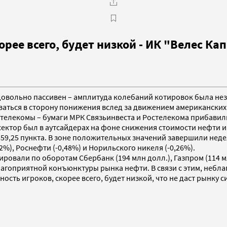
орее всего, будет низкой - ИК "Велес Ка
 довольно пассивен – амплитуда колебаний котировок была нез
аться в сторону понижения вслед за движением американских 
телекомы – бумаги МРК Связьинвеста и Ростелекома прибавили 
сектор был в аутсайдерах на фоне снижения стоимости нефти и 
559,25 пункта. В зоне положительных значений завершили недел
%), Роснефти (-0,48%) и Норильского никеля (-0,26%).
овали по оборотам Сбербанк (194 млн долл.), Газпром (114 мл
агоприятной конъюнктуры рынка нефти. В связи с этим, небла
сть игроков, скорее всего, будет низкой, что не даст рынку с