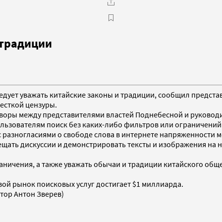
 традиции
едует уважать китайские законы и традиции, сообщил предста
жесткой цензуры.
еговоры между представителями властей Поднебесной и руково
ользователям поиск без каких-либо фильтров или ограничений
 с разногласиями о свободе слова в интернете напряженности 
щать дискуссии и демонстрировать тексты и изображения на н
ничения, а также уважать обычаи и традиции китайского обще
вой рынок поисковых услуг достигает $1 миллиарда.
тор Антон Зверев)