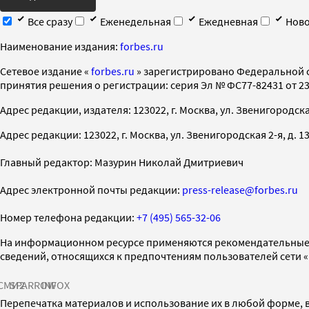
Все сразу
Еженедельная
Ежедневная
Ново
Наименование издания:
forbes.ru
Cетевое издание «
forbes.ru
» зарегистрировано Федеральной 
принятия решения о регистрации: серия Эл № ФС77-82431 от 23 
Адрес редакции, издателя: 123022, г. Москва, ул. Звенигородская 2-
Адрес редакции: 123022, г. Москва, ул. Звенигородская 2-я, д. 13, с
Главный редактор: Мазурин Николай Дмитриевич
Адрес электронной почты редакции:
press-release@forbes.ru
Номер телефона редакции:
+7 (495) 565-32-06
На информационном ресурсе применяются рекомендательные 
сведений, относящихся к предпочтениям пользователей сети 
СМИ2
SPARROW
INFOX
Перепечатка материалов и использование их в любой форме, в