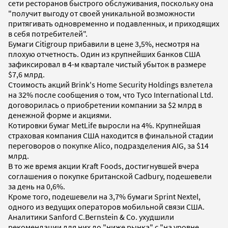
сети ресторанов быстрого обслуживания, поскольку она
"получит выгоду от своей уникальной возможности
притягивать одновременно и подавленных, и приходящих
в себя потребителей".
Бумаги Citigroup прибавили в цене 3,5%, несмотря на
плохую отчетность. Один из крупнейших банков США
зафиксировал в 4-м квартале чистый убыток в размере
$7,6 млрд.
Стоимость акций Brink's Home Security Holdings взлетела
на 32% после сообщения о том, что Tyco International Ltd.
договорилась о приобретении компании за $2 млрд в
денежной форме и акциями.
Котировки бумаг MetLife выросли на 4%. Крупнейшая
страховая компания США находится в финальной стадии
переговоров о покупке Alico, подразделения AIG, за $14
млрд.
В то же время акции Kraft Foods, достигнувшей вчера
соглашения о покупке британской Cadbury, подешевели
за день на 0,6%.
Кроме того, подешевели на 3,7% бумаги Sprint Nextel,
одного из ведущих операторов мобильной связи США.
Аналитики Sanford C.Bernstein & Co. ухудшили
рекомендации для них до "ниже рынка" с "на уровне