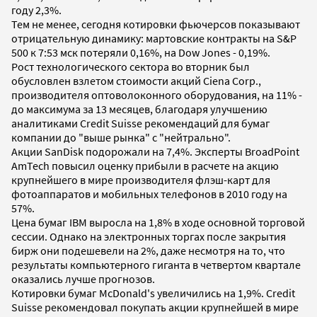
году 2,3%.
Тем не менее, сегодня котировки фьючерсов показывают
отрицательную динамику: мартовские контракты на S&P
500 к 7:53 мск потеряли 0,16%, на Dow Jones - 0,19%.
Рост технологического сектора во вторник был
обусловлен взлетом стоимости акций Ciena Corp.,
производителя оптоволоконного оборудования, на 11% -
до максимума за 13 месяцев, благодаря улучшению
аналитиками Credit Suisse рекомендаций для бумаг
компании до "выше рынка" с "нейтрально".
Акции SanDisk подорожали на 7,4%. Эксперты BroadPoint
AmTech повысил оценку прибыли в расчете на акцию
крупнейшего в мире производителя флэш-карт для
фотоаппаратов и мобильных телефонов в 2010 году на
57%.
Цена бумаг IBM выросла на 1,8% в ходе основной торговой
сессии. Однако на электронных торгах после закрытия
бирж они подешевели на 2%, даже несмотря на то, что
результаты компьютерного гиганта в четвертом квартале
оказались лучше прогнозов.
Котировки бумаг McDonald's увеличились на 1,9%. Credit
Suisse рекомендовал покупать акции крупнейшей в мире