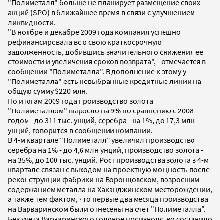
"Полиметалл" больше не планирует размещение своих
акций (SPO) в ближайшее время в связи с улучшением
ликвидности.
"В ноябре и декабре 2009 года компания успешно
рефинансировала всю свою краткосрочную
задолженность, добившись значительного снижения ее
стоимости и увеличения сроков возврата", - отмечается в
сообщении "Полиметалла". В дополнение к этому у
"Полиметалла" есть невыбранные кредитные линии на
общую сумму $220 млн.
По итогам 2009 года производство золота
"Полиметаллом" выросло на 9% по сравнению с 2008
годом - до 311 тыс. унций, серебра - на 1%, до 17,3 млн
унций, говорится в сообщении компании.
В 4-м квартале "Полиметалл" увеличил производство
серебра на 1% - до 4,6 млн унций, производство золота -
на 35%, до 100 тыс. унций. Рост производства золота в 4-м
квартале связан с выходом на проектную мощность после
реконструкции фабрики на Воронцовском, возросшим
содержанием металла на Хаканджинском месторождении,
а также тем фактом, что первые два месяца производства
на Варваринском были отнесены на счет "Полиметалла".
Без учета Варваринского годовое производство составило