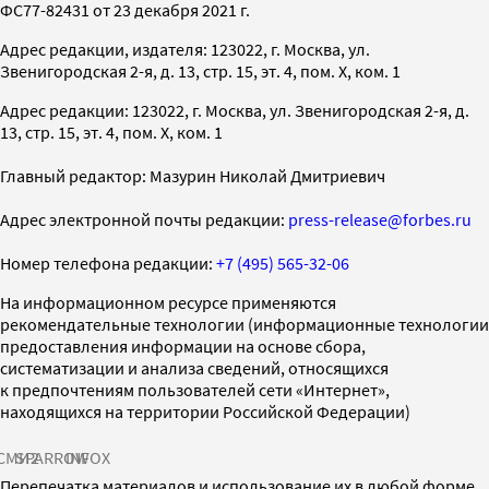
ФС77-82431 от 23 декабря 2021 г.
Адрес редакции, издателя: 123022, г. Москва, ул.
Звенигородская 2-я, д. 13, стр. 15, эт. 4, пом. X, ком. 1
Адрес редакции: 123022, г. Москва, ул. Звенигородская 2-я, д.
13, стр. 15, эт. 4, пом. X, ком. 1
Главный редактор: Мазурин Николай Дмитриевич
Адрес электронной почты редакции:
press-release@forbes.ru
Номер телефона редакции:
+7 (495) 565-32-06
На информационном ресурсе применяются
рекомендательные технологии (информационные технологии
предоставления информации на основе сбора,
систематизации и анализа сведений, относящихся
к предпочтениям пользователей сети «Интернет»,
находящихся на территории Российской Федерации)
СМИ2
SPARROW
INFOX
Перепечатка материалов и использование их в любой форме,