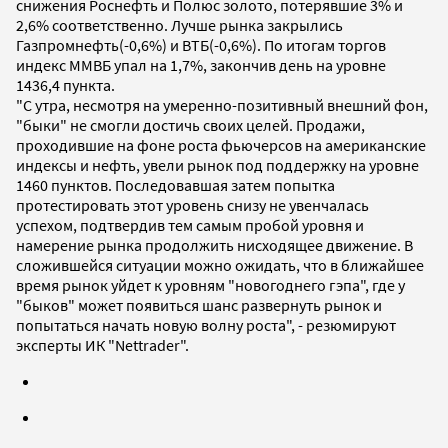
снижения Роснефть и Полюс золото, потерявшие 3% и
2,6% соответственно. Лучше рынка закрылись
Газпромнефть(-0,6%) и ВТБ(-0,6%). По итогам торгов
индекс ММВБ упал на 1,7%, закончив день на уровне
1436,4 пункта.
"С утра, несмотря на умеренно-позитивный внешний фон,
"быки" не смогли достичь своих целей. Продажи,
проходившие на фоне роста фьючерсов на американские
индексы и нефть, увели рынок под поддержку на уровне
1460 пунктов. Последовавшая затем попытка
протестировать этот уровень снизу не увенчалась
успехом, подтвердив тем самым пробой уровня и
намерение рынка продолжить нисходящее движение. В
сложившейся ситуации можно ожидать, что в ближайшее
время рынок уйдет к уровням "новогоднего гэпа", где у
"быков" может появиться шанс развернуть рынок и
попытаться начать новую волну роста", - резюмируют
эксперты ИК "Nettrader".