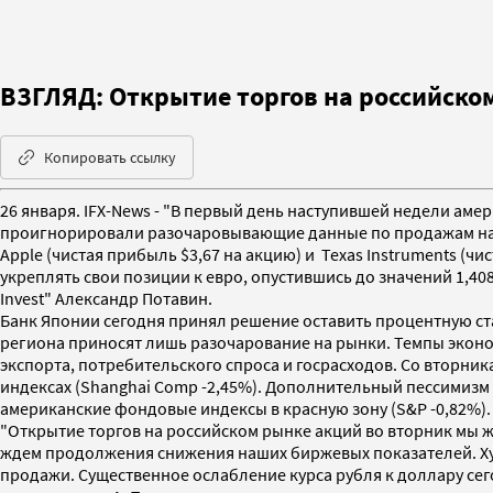
ВЗГЛЯД: Открытие торгов на российском
Копировать ссылку
26 января. IFX-News - "В первый день наступившей недели ам
проигнорировали разочаровывающие данные по продажам на в
Apple (чистая прибыль $3,67 на акцию) и Texas Instruments (
укреплять свои позиции к евро, опустившись до значений 1,40
Invest" Александр Потавин.
Банк Японии сегодня принял решение оставить процентную став
региона приносят лишь разочарование на рынки. Темпы эконом
экспорта, потребительского спроса и госрасходов. Со вторни
индексах (Shanghai Comp -2,45%). Дополнительный пессимизм
американские фондовые индексы в красную зону (S&P -0,82%).
"Открытие торгов на российском рынке акций во вторник мы ж
ждем продолжения снижения наших биржевых показателей. Хуж
продажи. Существенное ослабление курса рубля к доллару сего