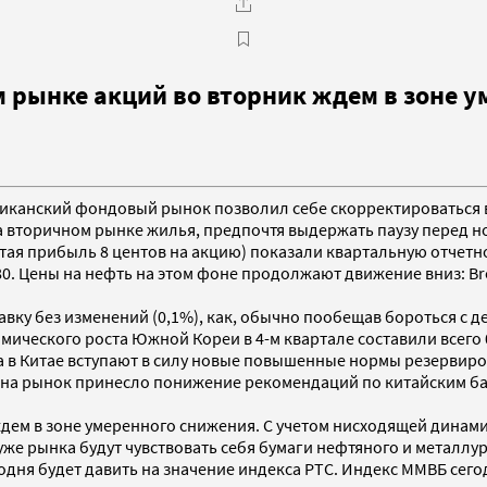
 рынке акций во вторник ждем в зоне ум
ериканский фондовый рынок позволил себе скорректироваться в
торичном рынке жилья, предпочтя выдержать паузу перед но
чистая прибыль 8 центов на акцию) показали квартальную отче
80. Цены на нефть на этом фоне продолжают движение вниз: Bre
ку без изменений (0,1%), как, обычно пообещав бороться с де
ического роста Южной Кореи в 4-м квартале составили всего 0
ка в Китае вступают в силу новые повышенные нормы резервиро
 на рынок принесло понижение рекомендаций по китайским бан
дем в зоне умеренного снижения. С учетом нисходящей динами
е рынка будут чувствовать себя бумаги нефтяного и металлур
дня будет давить на значение индекса РТС. Индекс ММВБ сегод