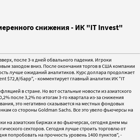
еренного снижения - ИК "IT Invest"
верх, после 3-х дней обвального падения. Игроки
вым заходом вниз. После окончания торгов в США компании
тность лучше ожиданий аналитиков. Курс доллара продолжает
nt $72,8/барр", - комментирует главный аналитик ИК "IT
фляцией в стране. Но вот остальные новости из азиатского
,2% после 3,2% по итогам 3-го квартала из-за снижения
вания, это негативно сказывается на местных фондовых
кам со стороны Goldman Sachs. Все это увело фьючерсы на
ки на азиатских биржах и во фьючерсах, сегодня днем мы
гического секторов. Сегодня лучше строить торговлю от
ня попробовать на прочность уровень 1400 пунктов", -