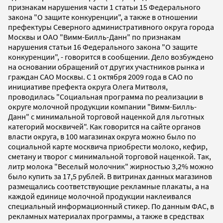
признакам нарушения части 1 статьи 15 Федерального
закона "О защите конкуренции", а также в отношении
префектуры Северного административного округа города
Москвы и ОАО "Вимм-Билль-Данн" по признакам
нарушения статьи 16 Федерального закона "О защите
конкуренции", - говорится в сообщении. Дело возбуждено
на основании обращений от других участников рынка и
граждан САО Москвы. С 1 октября 2009 года в САО по
инициативе префекта округа Олега Митволя,
проводилась "Социальная программа по реализации в
округе молочной продукции компании "Вимм-Билль-
Данн" с минимальной торговой наценкой для льготных
категорий москвичей". Как говорится на сайте органов
власти округа, в 100 магазинах округа можно было по
социальной карте москвича приобрести молоко, кефир,
сметану и творог с минимальной торговой наценкой. Так,
литр молока "Веселый молочник" жирностью 3,2% можно
было купить за 17,5 рублей. В витринах данных магазинов
размещались соответствующие рекламные плакаты, а на
каждой единице молочной продукции наклеивался
специальный информационный стикер. По данным ФАС, в
рекламных материалах программы, а также в средствах