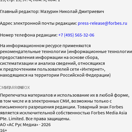
Главный редактор: Мазурин Николай Дмитриевич
Адрес электронной почты редакции:
press-release@forbes.ru
Номер телефона редакции:
+7 (495) 565-32-06
На информационном ресурсе применяются
рекомендательные технологии (информационные технологии
предоставления информации на основе сбора,
систематизации и анализа сведений, относящихся
к предпочтениям пользователей сети «Интернет»,
находящихся на территории Российской Федерации)
СМИ2
SPARROW
INFOX
Перепечатка материалов и использование их в любой форме,
в том числе и в электронных СМИ, возможны только с
письменного разрешения редакции. Товарный знак Forbes
является исключительной собственностью Forbes Media Asia
Pte. Limited. Все права защищены.
AO «АС Рус Медиа»
·
2026
16+