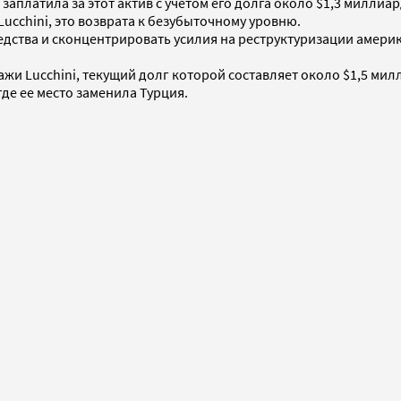
 заплатила за этот актив с учетом его долга около $1,3 милли
ucchini, это возврата к безубыточному уровню.
дства и сконцентрировать усилия на реструктуризации америк
жи Lucchini, текущий долг которой составляет около $1,5 милл
где ее место заменила Турция.