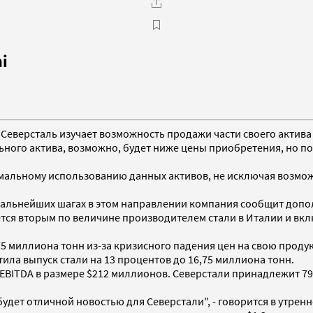
i
Северсталь изучает возможность продажи части своего актива 
ьного актива, возможно, будет ниже цены приобретения, но п
альному использованию данных активов, не исключая возможну
 дальнейших шагах в этом направлении компания сообщит допо
вляется вторым по величине производителем стали в Италии и в
 1,75 миллиона тонн из-за кризисного падения цен на свою про
ила выпуск стали на 13 процентов до 16,75 миллиона тонн.
 EBITDA в размере $212 миллионов. Северстали принадлежит 79
будет отличной новостью для Северстали", - говорится в утрен