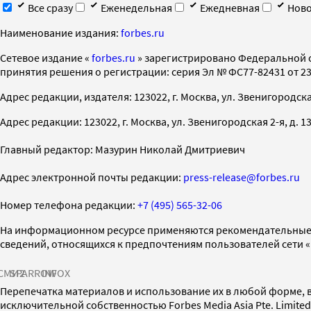
Все сразу
Еженедельная
Ежедневная
Ново
Наименование издания:
forbes.ru
Cетевое издание «
forbes.ru
» зарегистрировано Федеральной 
принятия решения о регистрации: серия Эл № ФС77-82431 от 23 
Адрес редакции, издателя: 123022, г. Москва, ул. Звенигородская 2-
Адрес редакции: 123022, г. Москва, ул. Звенигородская 2-я, д. 13, с
Главный редактор: Мазурин Николай Дмитриевич
Адрес электронной почты редакции:
press-release@forbes.ru
Номер телефона редакции:
+7 (495) 565-32-06
На информационном ресурсе применяются рекомендательные 
сведений, относящихся к предпочтениям пользователей сети 
СМИ2
SPARROW
INFOX
Перепечатка материалов и использование их в любой форме, в
исключительной собственностью Forbes Media Asia Pte. Limite