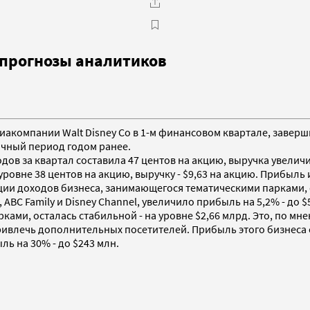
 прогнозы аналитиков
иакомпании Walt Disney Co в 1-м финансовом квартале, заверши
гичный период годом ранее.
в за квартал составила 47 центов на акцию, выручка увеличила
ровне 38 центов на акцию, выручку - $9,63 на акцию. Прибыль
ции доходов бизнеса, занимающегося тематическими парками, 
BC Family и Disney Channel, увеличило прибыль на 5,2% - до $54
ми, осталась стабильной - на уровне $2,66 млрд. Это, по мнен
ивлечь дополнительных посетителей. Прибыль этого бизнеса со
 на 30% - до $243 млн.