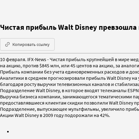
Чистая прибыль Walt Disney превзошла
Копировать ссылку
10 февраля. IFX-News - Чистая прибыль крупнейшей в мире мед
на акцию, против $845 млн, или 45 центов на акцию, за анало
Прибыль компании без учета единовременных расходов и доходо
Аналитики в среднем прогнозировали прибыль Walt Disney на у
благодаря росту выручки телевизионных каналов и стабилиза
Подразделение Walt Disney, в которое входят телеканалы ESPN, A
Выручка бизнеса компании, занимающегося тематическими парка
предоставлявшиеся клиентам скидки позволили Walt Disney пр
Подразделение, выпускающее мультфильмы, увеличило прибыль
Акции Walt Disney в 2009 году подорожали на 42%.