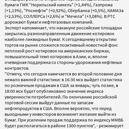
бумаги ГМК "Норильский никель" (+1,44%), Газпрома
(+1,13%), "Роснефти" (+0,92%), Сбербанка (+0,5%), КАМАЗа
(+2,53%), СОЛЛЕРСа (+2,6%) и "Мечела" (+3,08%). В РТС
дорожают бумаги нефтегазовых компаний.
Эксперт напоминает, что накануне российские площадки
закрылись разнонаправленным движение котировок
наиболее ликвидных бумаг. К сегодняшнему открытию
торгов на рынке сложился позитивный новостной фон:
неплохой рост котировок на американских биржах,
повышательный темп котировок в Азии, и, вполне
очевидная поддержка со стороны удорожания нефтяных
контрактов.
"Отмечу, что сегодня намечается во второй половине дня
немало важной статистики: в 16:30 мск выйдет статистика
по розничным продажам в США за январь; чуть позже, в
18:00 мск будет опубликовано значение индекса
уверенности потребителей. По окончанию российской
торговой сессии выйдут данные по запасам
нефтепродуктов в США. Вполне вероятно, что перед
выходными у инвесторов возникнет желание выйти из
бумаг. При усилении продаж поддержка по индексу ММВБ
будет располагаться в районе 1300 пунктов", - резюмирует