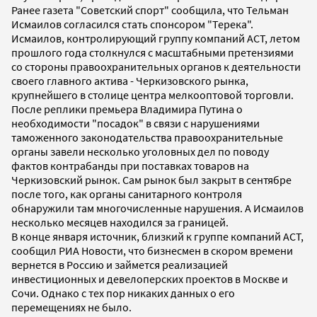
Ранее газета "Советский спорт" сообщила, что Тельман
Исмаилов согласился стать спонсором "Терека".
Исмаилов, контролирующий группу компаний АСТ, летом
прошлого года столкнулся с масштабными претензиями
со стороны правоохранительных органов к деятельности
своего главного актива - Черкизовского рынка,
крупнейшего в столице центра мелкооптовой торговли.
После реплики премьера Владимира Путина о
необходимости "посадок" в связи с нарушениями
таможенного законодательства правоохранительные
органы завели несколько уголовных дел по поводу
фактов контрабанды при поставках товаров на
Черкизовский рынок. Сам рынок был закрыт в сентябре
после того, как органы санитарного контроля
обнаружили там многочисленные нарушения. А Исмаилов
несколько месяцев находился за границей.
В конце января источник, близкий к группе компаний АСТ,
сообщил РИА Новости, что бизнесмен в скором времени
вернется в Россию и займется реализацией
инвестиционных и девелоперских проектов в Москве и
Сочи. Однако с тех пор никаких данных о его
перемещениях не было.