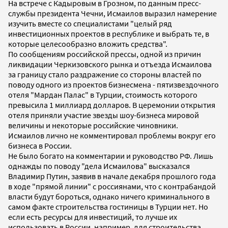
На встрече с Кадыровым в Грозном, по данным пресс-
службы президента Чечни, Исмаилов выразил намерение
изучить вместе со специалистами "целый ряд
инвестиционных проектов в республике и выбрать те, в
которые целесообразно вложить средства".
По сообщениям российской прессы, одной из причин
ликвидации Черкизовского рынка и отъезда Исмаилова
за границу стало раздражение со стороны властей по
поводу одного из проектов бизнесмена - пятизвездочного
отеля "Мардан Палас" в Турции, стоимость которого
превысила 1 миллиард долларов. В церемонии открытия
отеля приняли участие звезды шоу-бизнеса мировой
величины и некоторые российские чиновники.
Исмаилов лично не комментировал проблемы вокруг его
бизнеса в России.
Не было богато на комментарии и руководство РФ. Лишь
однажды по поводу "дела Исмаилова" высказался
Владимир Путин, заявив в начале декабря прошлого года
в ходе "прямой линии" с россиянами, что с контрабандой
власти будут бороться, однако ничего криминального в
самом факте строительства гостиницы в Турции нет. Но
если есть ресурсы для инвестиций, то лучше их
использовать в России, например, для строительства