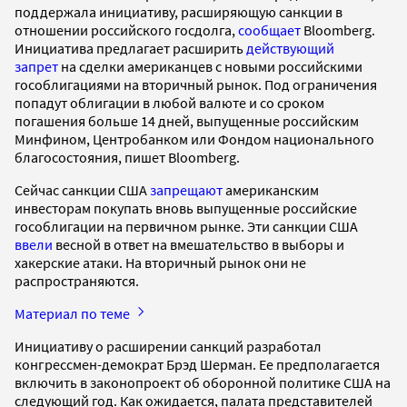
поддержала инициативу, расширяющую санкции в
отношении российского госдолга,
сообщает
Bloomberg.
Инициатива предлагает расширить
действующий
запрет
на сделки американцев с новыми российскими
гособлигациями на вторичный рынок. Под ограничения
попадут облигации в любой валюте и со сроком
погашения больше 14 дней, выпущенные российским
Минфином, Центробанком или Фондом национального
благосостояния, пишет Bloomberg.
Сейчас санкции США
запрещают
американским
инвесторам покупать вновь выпущенные российские
гособлигации на первичном рынке. Эти санкции США
ввели
весной в ответ на вмешательство в выборы и
хакерские атаки. На вторичный рынок они не
распространяются.
Материал по теме
Инициативу о расширении санкций разработал
конгрессмен-демократ Брэд Шерман. Ее предполагается
включить в законопроект об оборонной политике США на
следующий год. Как ожидается, палата представителей