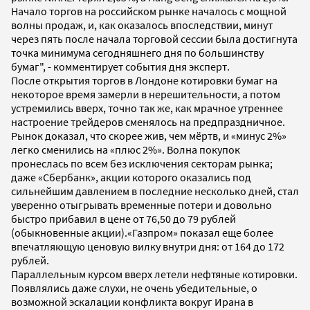
Начало торгов на российском рынке началось с мощной
волны продаж, и, как оказалось впоследствии, минут
через пять после начала торговой сессии была достигнута
точка минимума сегодняшнего дня по большинству
бумаг", - комментирует события дня эксперт.
После открытия торгов в Лондоне котировки бумаг на
некоторое время замерли в нерешительности, а потом
устремились вверх, точно так же, как мрачное утреннее
настроение трейдеров сменялось на предпраздничное.
Рынок доказал, что скорее жив, чем мёртв, и «минус 2%»
легко сменились на «плюс 2%». Волна покупок
пронеслась по всем без исключения секторам рынка;
даже «Сбербанк», акции которого оказались под
сильнейшим давлением в последние несколько дней, стал
уверенно отыгрывать временные потери и довольно
быстро прибавил в цене от 76,50 до 79 рублей
(обыкновенные акции).«Газпром» показал еще более
впечатляющую ценовую вилку внутри дня: от 164 до 172
рублей.
Параллельным курсом вверх летели нефтяные котировки.
Появлялись даже слухи, не очень убедительные, о
возможной эскалации конфликта вокруг Ирана в