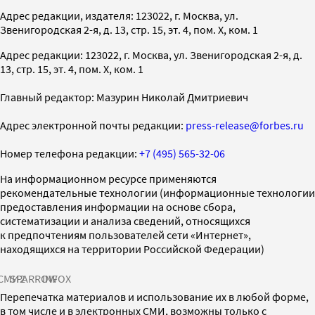
Адрес редакции, издателя: 123022, г. Москва, ул.
Звенигородская 2-я, д. 13, стр. 15, эт. 4, пом. X, ком. 1
Адрес редакции: 123022, г. Москва, ул. Звенигородская 2-я, д.
13, стр. 15, эт. 4, пом. X, ком. 1
Главный редактор: Мазурин Николай Дмитриевич
Адрес электронной почты редакции:
press-release@forbes.ru
Номер телефона редакции:
+7 (495) 565-32-06
На информационном ресурсе применяются
рекомендательные технологии (информационные технологии
предоставления информации на основе сбора,
систематизации и анализа сведений, относящихся
к предпочтениям пользователей сети «Интернет»,
находящихся на территории Российской Федерации)
СМИ2
SPARROW
INFOX
Перепечатка материалов и использование их в любой форме,
в том числе и в электронных СМИ, возможны только с