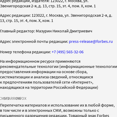
Адрес редакции, издателя: 123022, г. Москва, ул.
Звенигородская 2-я, д. 13, стр. 15, эт. 4, пом. X, ком. 1
Адрес редакции: 123022, г. Москва, ул. Звенигородская 2-я, д.
13, стр. 15, эт. 4, пом. X, ком. 1
Главный редактор: Мазурин Николай Дмитриевич
Адрес электронной почты редакции:
press-release@forbes.ru
Номер телефона редакции:
+7 (495) 565-32-06
На информационном ресурсе применяются
рекомендательные технологии (информационные технологии
предоставления информации на основе сбора,
систематизации и анализа сведений, относящихся
к предпочтениям пользователей сети «Интернет»,
находящихся на территории Российской Федерации)
СМИ2
SPARROW
INFOX
Перепечатка материалов и использование их в любой форме,
в том числе и в электронных СМИ, возможны только с
письменного разрешения редакции. Товарный знак Forbes