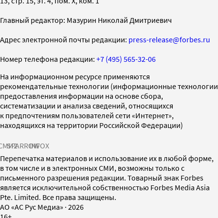
13, стр. 15, эт. 4, пом. X, ком. 1
Главный редактор: Мазурин Николай Дмитриевич
Адрес электронной почты редакции:
press-release@forbes.ru
Номер телефона редакции:
+7 (495) 565-32-06
На информационном ресурсе применяются
рекомендательные технологии (информационные технологии
предоставления информации на основе сбора,
систематизации и анализа сведений, относящихся
к предпочтениям пользователей сети «Интернет»,
находящихся на территории Российской Федерации)
СМИ2
SPARROW
INFOX
Перепечатка материалов и использование их в любой форме,
в том числе и в электронных СМИ, возможны только с
письменного разрешения редакции. Товарный знак Forbes
является исключительной собственностью Forbes Media Asia
Pte. Limited. Все права защищены.
AO «АС Рус Медиа»
·
2026
16+