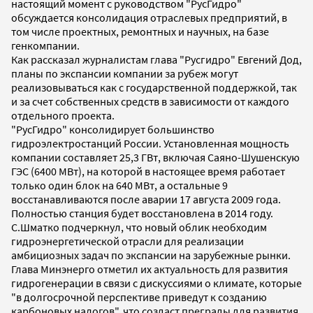
настоящий момент с руководством "РусГидро"
обсуждается консолидация отраслевых предприятий, в
том числе проектных, ремонтных и научных, на базе
генкомпании.
Как рассказал журналистам глава "Русгидро" Евгений Дод,
планы по экспансии компании за рубеж могут
реализовываться как с государственной поддержкой, так
и за счет собственных средств в зависимости от каждого
отдельного проекта.
"РусГидро" консолидирует большинство
гидроэлектростанций России. Установленная мощность
компании составляет 25,3 ГВт, включая Саяно-Шушенскую
ГЭС (6400 МВт), на которой в настоящее время работает
только один блок на 640 МВт, а остальные 9
восстанавливаются после аварии 17 августа 2009 года.
Полностью станция будет восстановлена в 2014 году.
С.Шматко подчеркнул, что новый облик необходим
гидроэнергетической отрасли для реализации
амбициозных задач по экспансии на зарубежные рынки.
Глава Минэнерго отметил их актуальность для развития
гидрогенерации в связи с дискуссиями о климате, которые
"в долгосрочной перспективе приведут к созданию
карбоновых налогов", что создаст преграды для развития