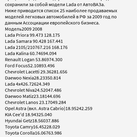
сохранили за собой модели Lada от АвтоВАЗа.
Ниже приводится список 25 наиболее продаваемых
моделей легковых автомобилей в РФ за 2009 год по
данным Ассоциации европейского бизнеса.
Модель2009 2008
Lada Priora 99.473 128.175
Lada Samara 90.428 167.441
Lada 2105/210767.216 168.176
Lada Kalina 60.74694.094
Renault Logan 53.86974.300
Ford Focus52.10893.496
Chevrolet Lacetti 29.36281.656
Daewoo Nexia28.23350.814
Lada 4x426.72624.349
Chevrolet Niva24.52047.486
Daewoo Matiz23.18144.696
Chevrolet Lanos 23.17049.284
Opel Astra (вкл. Astra Cabrio)18.95242.259
KIA Cee'd 18.94325.040
Hyundai Getz18.56037.886
Toyota Camry16.45228.029
Toyota Corolla16.06763.986