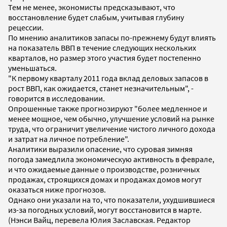
Тем не менее, экономисты предсказывают, что
восстановление будет слабым, учитывая глубину
рецессии.
По мнению аналитиков запасы по-прежнему будут влиять
на показатель ВВП в течение следующих нескольких
кварталов, но размер этого участия будет постепенно
уменьшаться.
"К первому кварталу 2011 года вклад деловых запасов в
рост ВВП, как ожидается, станет незначительным", -
говорится в исследовании.
Опрошенные также прогнозируют "более медленное и
менее мощное, чем обычно, улучшение условий на рынке
труда, что ограничит увеличение чистого личного дохода
и затрат на личное потребление".
Аналитики выразили опасение, что суровая зимняя
погода замедлила экономическую активность в феврале,
и что ожидаемые данные о производстве, розничных
продажах, строящихся домах и продажах домов могут
оказаться ниже прогнозов.
Однако они указали на то, что показатели, ухудшившиеся
из-за погодных условий, могут восстановится в марте.
(Нэнси Вайц, перевела Юлия Заславская. Редактор