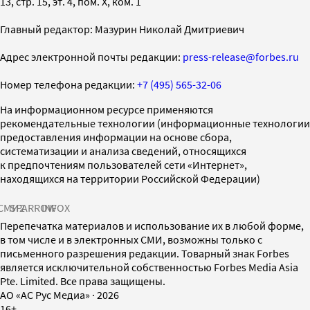
13, стр. 15, эт. 4, пом. X, ком. 1
Главный редактор: Мазурин Николай Дмитриевич
Адрес электронной почты редакции:
press-release@forbes.ru
Номер телефона редакции:
+7 (495) 565-32-06
На информационном ресурсе применяются
рекомендательные технологии (информационные технологии
предоставления информации на основе сбора,
систематизации и анализа сведений, относящихся
к предпочтениям пользователей сети «Интернет»,
находящихся на территории Российской Федерации)
СМИ2
SPARROW
INFOX
Перепечатка материалов и использование их в любой форме,
в том числе и в электронных СМИ, возможны только с
письменного разрешения редакции. Товарный знак Forbes
является исключительной собственностью Forbes Media Asia
Pte. Limited. Все права защищены.
AO «АС Рус Медиа»
·
2026
16+