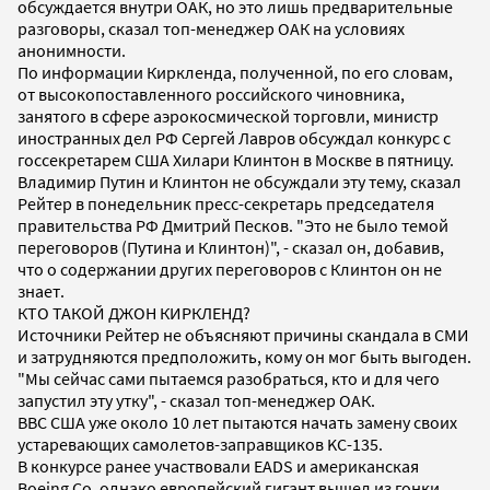
обсуждается внутри ОАК, но это лишь предварительные
разговоры, сказал топ-менеджер ОАК на условиях
анонимности.
По информации Киркленда, полученной, по его словам,
от высокопоставленного российского чиновника,
занятого в сфере аэрокосмической торговли, министр
иностранных дел РФ Сергей Лавров обсуждал конкурс с
госсекретарем США Хилари Клинтон в Москве в пятницу.
Владимир Путин и Клинтон не обсуждали эту тему, сказал
Рейтер в понедельник пресс-секретарь председателя
правительства РФ Дмитрий Песков. "Это не было темой
переговоров (Путина и Клинтон)", - сказал он, добавив,
что о содержании других переговоров с Клинтон он не
знает.
КТО ТАКОЙ ДЖОН КИРКЛЕНД?
Источники Рейтер не объясняют причины скандала в СМИ
и затрудняются предположить, кому он мог быть выгоден.
"Мы сейчас сами пытаемся разобраться, кто и для чего
запустил эту утку", - сказал топ-менеджер ОАК.
ВВС США уже около 10 лет пытаются начать замену своих
устаревающих самолетов-заправщиков KC-135.
В конкурсе ранее участвовали EADS и американская
Boeing Co, однако европейский гигант вышел из гонки,