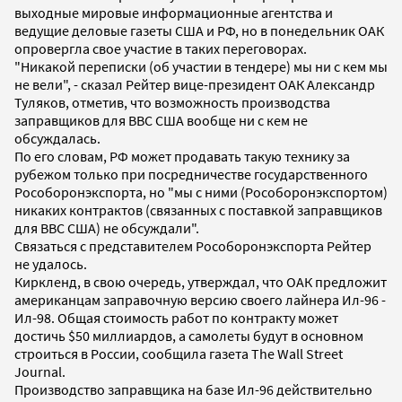
выходные мировые информационные агентства и
ведущие деловые газеты США и РФ, но в понедельник ОАК
опровергла свое участие в таких переговорах.
"Никакой переписки (об участии в тендере) мы ни с кем мы
не вели", - сказал Рейтер вице-президент ОАК Александр
Туляков, отметив, что возможность производства
заправщиков для ВВС США вообще ни с кем не
обсуждалась.
По его словам, РФ может продавать такую технику за
рубежом только при посредничестве государственного
Рособоронэкспорта, но "мы с ними (Рособоронэкспортом)
никаких контрактов (связанных с поставкой заправщиков
для ВВС США) не обсуждали".
Связаться с представителем Рособоронэкспорта Рейтер
не удалось.
Киркленд, в свою очередь, утверждал, что ОАК предложит
американцам заправочную версию своего лайнера Ил-96 -
Ил-98. Общая стоимость работ по контракту может
достичь $50 миллиардов, а самолеты будут в основном
строиться в России, сообщила газета The Wall Street
Journal.
Производство заправщика на базе Ил-96 действительно