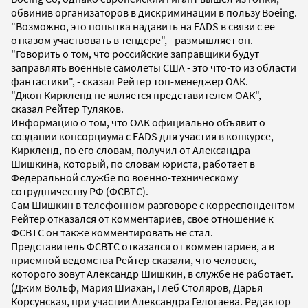
обвинив организаторов в дискриминации в пользу Boeing.
"Возможно, это попытка надавить на EADS в связи с ее
отказом участвовать в тендере", - размышляет он.
"Говорить о том, что российские заправщики будут
заправлять военные самолеты США - это что-то из области
фантастики", - сказал Рейтер топ-менеджер ОАК.
"Джон Киркленд не является представителем ОАК", -
сказал Рейтер Туляков.
Информацию о том, что ОАК официально объявит о
создании консорциума с EADS для участия в конкурсе,
Киркленд, по его словам, получил от Александра
Шишкина, который, по словам юриста, работает в
Федеральной службе по военно-техническому
сотрудничеству РФ (ФСВТС).
Сам Шишкин в телефонном разговоре с корреспондентом
Рейтер отказался от комментариев, свое отношение к
ФСВТС он также комментировать не стал.
Представитель ФСВТС отказался от комментариев, а в
приемной ведомства Рейтер сказали, что человек,
которого зовут Александр Шишкин, в службе не работает.
(Джим Вольф, Мария Шиахан, Глеб Столяров, Дарья
Корсунская, при участии Александра Гелогаева. Редактор