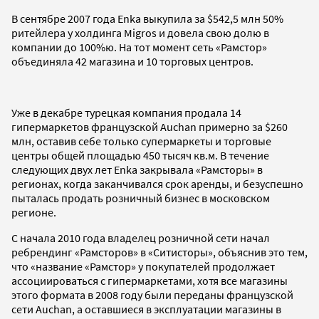
В сентябре 2007 года Enka выкупила за $542,5 млн 50%
ритейлера у холдинга Migros и довела свою долю в
компании до 100%ю. На тот момент сеть «Рамстор»
объединяла 42 магазина и 10 торговых центров.
Уже в декабре турецкая компания продала 14
гипермаркетов французской Auchan примерно за $260
млн, оставив себе только супермаркеты и торговые
центры общей площадью 450 тысяч кв.м. В течение
следующих двух лет Enka закрывала «Рамсторы» в
регионах, когда заканчивался срок аренды, и безуспешно
пыталась продать розничный бизнес в московском
регионе.
С начала 2010 года владелец розничной сети начал
ребрендинг «Рамсторов» в «Ситисторы», объяснив это тем,
что «название «Рамстор» у покупателей продолжает
ассоциироваться с гипермаркетами, хотя все магазины
этого формата в 2008 году были переданы французской
сети Auchan, а оставшиеся в эксплуатации магазины в