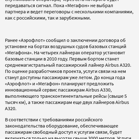
передаваться сигнал. Пока «Мегафон» не выбрал
партнера и ведет переговоры с несколькими компаниями,
как с российскими, так и зарубежными.
Ранее «Аэрофлот» сообщил о заключении договора об
установке на бортах воздушных судов базовых станций
«Мегафона». На четырех лайнерах оператор установит
базовые станции в 2010 году. Первым бортом станет
среднемагистральный пассажирский лайнер Airbus А320.
По оценке разработчиков проекта, услуги связи на нем
станут доступны пассажирам уже летом. До конца года
«Аэрофлот» и «Мегафон» планируют предложить
инновационный сервис пассажирам Airbus А330,
выполняющего трансконтинентальные рейсы (свыше 5
тысяч км), а также пассажирам еще двух лайнеров Airbus
А320.
В соответствии с требованиями российского
законодательства оборудование, обеспечивающее
пассажирам свободный доступ к услугам связи, будет
включаться только на высотах свыше 3000 метров. Услуги