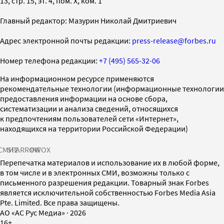
13, стр. 15, эт. 4, пом. X, ком. 1
Главный редактор: Мазурин Николай Дмитриевич
Адрес электронной почты редакции:
press-release@forbes.ru
Номер телефона редакции:
+7 (495) 565-32-06
На информационном ресурсе применяются
рекомендательные технологии (информационные технологии
предоставления информации на основе сбора,
систематизации и анализа сведений, относящихся
к предпочтениям пользователей сети «Интернет»,
находящихся на территории Российской Федерации)
СМИ2
SPARROW
INFOX
Перепечатка материалов и использование их в любой форме,
в том числе и в электронных СМИ, возможны только с
письменного разрешения редакции. Товарный знак Forbes
является исключительной собственностью Forbes Media Asia
Pte. Limited. Все права защищены.
AO «АС Рус Медиа»
·
2026
16+