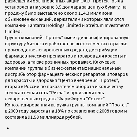
размещения обыкновенных акций ОАО "Протек" была
установлена на уровне 3,5 доллара за ценную бумагу, на
продажу было выставлено около 114,3 миллиона
обыкновенных акций, держателями которых являются
компании Tantarra Holdings Limited и Streitum Investments
Limited.
Группа компаний "Протек" имеет диверсифицированную
структуру бизнеса и работает во всех сегментах отрасли:
производстве лекарственных средств, дистрибуции
фармацевтических препаратов и товаров для красоты и
здоровья, а также розничных продажах. Ключевые
компании группы в бизнес-сегментах: национальный
дистрибьютор фармацевтических препаратов и товаров
для красоты и здоровья "Центр внедрения "Протек",
вторая в России по показателям оборота и количеству
точек аптечная сеть "Ригла" и производитель
лекарственных средств "ФармФирма "Сотекс".
Консолидированная выручка группы компаний "Протек"
в 2009 году выросла на 18% по сравнению с 2008 годом и
составила 91,58 миллиарда рублей.