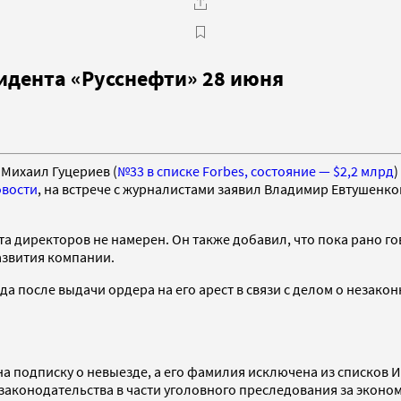
зидента «Русснефти» 28 июня
Михаил Гуцериев (
№33 в списке Forbes, состояние — $2,2 млрд
)
овости
, на встрече с журналистами заявил Владимир Евтушенко
вета директоров не намерен. Он также добавил, что пока рано 
развития компании.
а после выдачи ордера на его арест в связи с делом о незако
 на подписку о невыезде, а его фамилия исключена из списков И
законодательства в части уголовного преследования за эконом