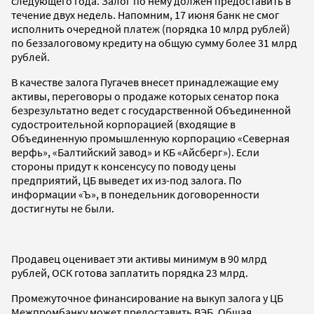
следующего года. Залог по нему должен предоставить в
течение двух недель. Напомним, 17 июня банк не смог
исполнить очередной платеж (порядка 10 млрд рублей)
по беззалоговому кредиту на общую сумму более 31 млрд
рублей.
В качестве залога Пугачев внесет принадлежащие ему
активы, переговоры о продаже которых сенатор пока
безрезультатно ведет с государственной Объединенной
судостроительной корпорацией (входящие в
Объединенную промышленную корпорацию «Северная
верфь», «Балтийский завод» и КБ «Айсберг»). Если
стороны придут к консенсусу по поводу цены
предприятий, ЦБ выведет их из-под залога. По
информации «Ъ», в понедельник договоренности
достигнуты не были.
Продавец оценивает эти активы минимум в 90 млрд
рублей, ОСК готова заплатить порядка 23 млрд.
Промежуточное финансирование на выкуп залога у ЦБ
Межпромбанку может предоставить ВЭБ. Общая