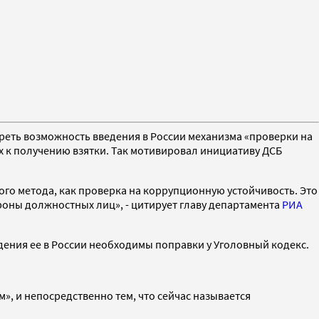
еть возможность введения в России механизма «проверки на
х к получению взятки. Так мотивировал инициативу ДСБ
о метода, как проверка на коррупционную устойчивость. Это
оны должностных лиц», - цитирует главу департамента
РИА
дения ее в России необходимы поправки у Уголовный кодекс.
», и непосредственно тем, что сейчас называется