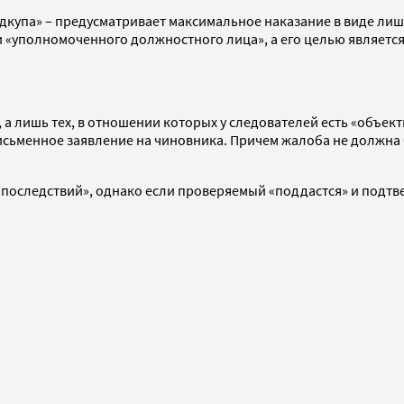
дкупа» – предусматривает максимальное наказание в виде лише
ии «уполномоченного должностного лица», а его целью являе
х, а лишь тех, в отношении которых у следователей есть «объ
письменное заявление на чиновника. Причем жалоба не должн
«последствий», однако если проверяемый «поддастся» и подтве