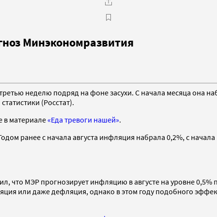
гноз Минэкономразвития
% третью неделю подряд на фоне засухи. С начала месяца она н
татистики (Росстат).
е в материале
«Еда тревоги нашей»
.
Годом ранее с начала августа инфляция набрала 0,2%, с начала 
, что МЭР прогнозирует инфляцию в августе на уровне 0,5% п
яция или даже дефляция, однако в этом году подобного эффек