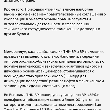
азиатской стране.
Кроме того, Приходько упомянул в числе наиболее
важных документов межправительственные соглашения о
кооперации в области охраны прав на результаты
интеллектуальной деятельности в сфере военно-
технического сотрудничества, таможенные договоры и
другие бумаги.
Меморандум, касающийся сделки ТНК-BP и BP, помощник
президента выделил отдельно. Напомним, в середине
октября российско-британская компания договорилась о
покупке вьетнамских и венесуэльских активов одного из
двух своих основных акционеров, столкнувшегося с
необходимостью привлечь около $30 млрд для
ликвидации последствий разлива нефти в Мексиканском
заливе. Сумма сделки составит $1,8 млрд.
Во Вьетнаме TНK-BP планирует купить долю BP в 35% в
шельфовом добывающем газовом блоке 06-1, в состав
которого входят газоконденсатные месторождения Lan
Tay и Lan Do, долю в 32,7% в трубопроводе и терминале