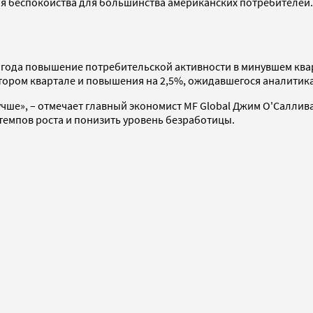
я беспокойства для большинства американских потребителей.
6 года повышение потребительской активности в минувшем кв
втором квартале и повышения на 2,5%, ожидавшегося аналитик
чше», – отмечает главный экономист MF Global Джим О'Саллива
темпов роста и понизить уровень безработицы.