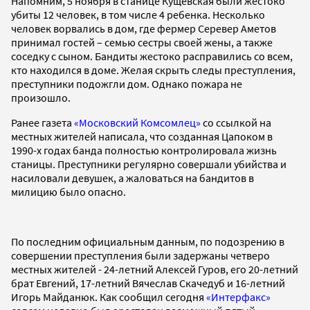
Напомним, 5 ноября в станице Кущевская были жестоко
убиты 12 человек, в том числе 4 ребенка. Несколько
человек ворвались в дом, где фермер Серевер Аметов
принимал гостей – семью сестры своей жены, а также
соседку с сыном. Бандиты жестоко расправились со всем,
кто находился в доме. Желая скрыть следы преступления,
преступники подожгли дом. Однако пожара не
произошло.
Ранее газета
«Московский Комсомлец»
со ссылкой на
местных жителей написала, что созданная Цапоком в
1990-х годах банда полностью контролировала жизнь
станицы. Преступники регулярно совершали убийства и
насиловали девушек, а жаловаться на бандитов в
милицию было опасно.
По последним официальным данным, по подозрению в
совершении преступления были задержаны четверо
местных жителей - 24-летний Алексей Гуров, его 20-летний
брат Евгений, 17-летний Вячеслав Скачедуб и 16-летний
Игорь Майданюк. Как сообщил сегодня
«Интерфакс»