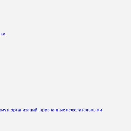
ска
изму и организаций, признанных нежелательными