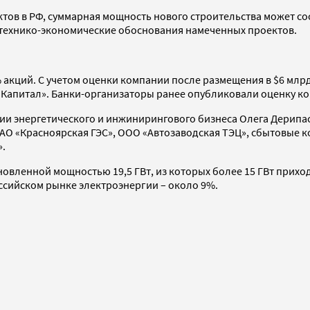
ов в РФ, суммарная мощность нового строительства может сост
ь технико-экономические обоснования намеченных проектов.
 акций. С учетом оценки компании после размещения в $6 млр
ВТБ Капитал». Банки-организаторы ранее опубликовали оценку ко
ции энергетического и инжинирингового бизнеса Олега Дерипа
ОАО «Красноярская ГЭС», ООО «Автозаводская ТЭЦ», сбытовые 
.
овленной мощностью 19,5 ГВт, из которых более 15 ГВт приход
оссийском рынке электроэнергии – около 9%.