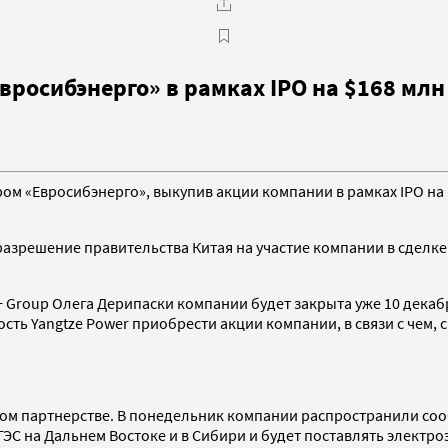
вросибэнерго» в рамках IPO на $168 млн
ром «Евросибэнерго», выкупив акции компании в рамках IPO на 
 разрешение правительства Китая на участие компании в сделк
+ Group Олега Дерипаски компании будет закрыта уже 10 декабр
ть Yangtze Power приобрести акции компании, в связи с чем, 
ском партнерстве. В понедельник компании распространили со
ГЭС на Дальнем Востоке и в Сибири и будет поставлять электроэ