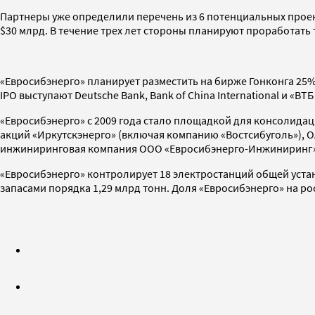
Партнеры уже определили перечень из 6 потенциальных проект
$30 млрд. В течение трех лет стороны планируют проработат
«Евросибэнерго» планирует разместить на бирже Гонконга 25%
IPO выступают Deutsche Bank, Bank of China International и «
«Евросибэнерго» с 2009 года стало площадкой для консолида
акций «Иркутскэнерго» (включая компанию «Востсибуголь»), 
инжиниринговая компания ООО «Евросибэнерго-Инжиниринг»
«Евросибэнерго» контролирует 18 электростанций общей устан
запасами порядка 1,29 млрд тонн. Доля «Евросибэнерго» на р