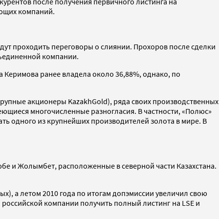
курентов после получения первичного листинга на
ающих компаний.
будут проходить переговоры о слиянии. Прохоров после сделки
бъединенной компании.
 Керимова ранее владела около 36,88%, однако, по
крупные акционеры KazakhGold), ряда своих производственных
еющиеся многочисленные разногласия. В частности, «Полюс»
ать одного из крупнейших производителей золота в мире. В
бе и Жолымбет, расположенные в северной части Казахстана.
ых), а летом 2010 года по итогам допэмиссии увеличил свою
 российской компании получить полный листинг на LSE и