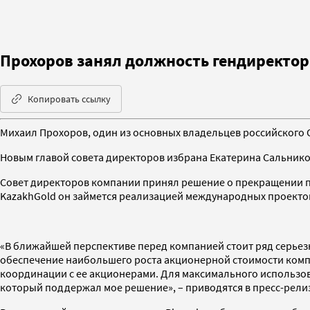
Прохоров занял должность гендиректор
Копировать ссылку
Михаил Прохоров, один из основных владельцев российского 
Новым главой совета директоров избрана Екатерина Сальник
Совет директоров компании принял решение о прекращении п
KazakhGold он займется реализацией международных проекто
«В ближайшей перспективе перед компанией стоит ряд серьез
обеспечение наибольшего роста акционерной стоимости компан
координации с ее акционерами. Для максимального использов
который поддержал мое решение», – приводятся в пресс-релиз