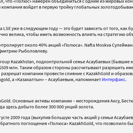
л, что «Полюс» намерен объединиться с одним из мировых кон
я компания войдет в первую тройку глобальных золотодобыв
 LSE уже в следующем году — это будет зависеть от того, как 
чно велика, чтобы иметь возможность влиять на стратегию о
тролирует около 40% акций «Полюса». Nafta Moskva Сулеймана
 Дмитрию Рыболовлеву.
Group Kazakhstan, подконтрольной семье Асаубаевых (бывшие 
 $509 млн. Таким образом стороны рассчитывают разрешить им
а разрешат компании провести слияние с KazakhGold и образов
gold, а «Казахалтын» – Асаубаевым, напоминает
Интерфакс
.
old. Основные активы компании – месторождения Аксу, Бестю
да здесь добыто более 300 000 унций золота.
сте 2009 года (выкупив большую часть акций у семьи Асаубаев
обратного поглощения «Полюса» KazakhGold, что позволило бы