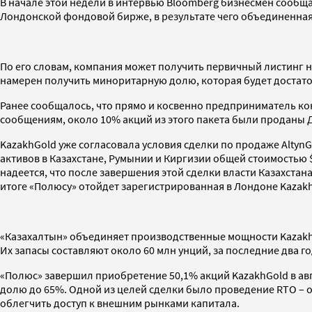
В начале этой недели в интервью Bloomberg бизнесмен сообща
Лондонской фондовой бирже, в результате чего объединенна
По его словам, компания может получить первичный листинг на
намерен получить миноритарную долю, которая будет достато
Ранее сообщалось, что прямо и косвенно предприниматель кон
сообщениям, около 10% акций из этого пакета были проданы
KazakhGold уже согласовала условия сделки по продаже Altyn
активов в Казахстане, Румынии и Киргизии общей стоимостью
надеется, что после завершения этой сделки власти Казахстан
итоге «Полюсу» отойдет зарегистрированная в Лондоне Kazakh
«Казахалтын» объединяет производственные мощности KazakhG
Их запасы составляют около 60 млн унций, за последние два го
«Полюс» завершил приобретение 50,1% акций KazakhGold в авгу
долю до 65%. Одной из целей сделки было проведение RTO – 
облегчить доступ к внешним рынками капитала.