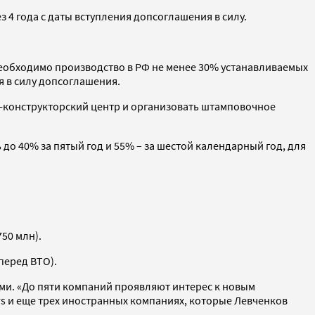
 4 года с даты вступления допсоглашения в силу.
необходимо производство в РФ не менее 30% устанавливаемых
я в силу допсоглашения.
о-конструкторский центр и организовать штамповочное
до 40% за пятый год и 55% – за шестой календарный год, для
50 млн).
перед ВТО).
ями. «До пяти компаний проявляют интерес к новым
ers и еще трех иностранных компаниях, которые Левченков