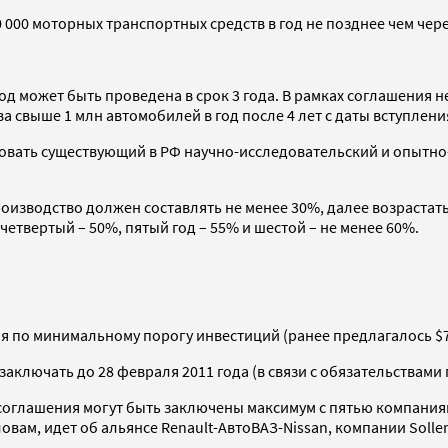
000 моторных транспортных средств в год не позднее чем через
д может быть проведена в срок 3 года. В рамках соглашения 
а свыше 1 млн автомобилей в год после 4 лет с даты вступлени
ировать существующий в РФ научно-исследовательский и опытн
изводство должен составлять не менее 30%, далее возрастать 
 четвертый – 50%, пятый год – 55% и шестой – не менее 60%.
ия по минимальному порогу инвестиций (ранее предлагалось $7
ключать до 28 февраля 2011 года (в связи с обязательствами 
е соглашения могут быть заключены максимум с пятью компани
ловам, идет об альянсе Renault-АвтоВАЗ-Nissan, компании Soll