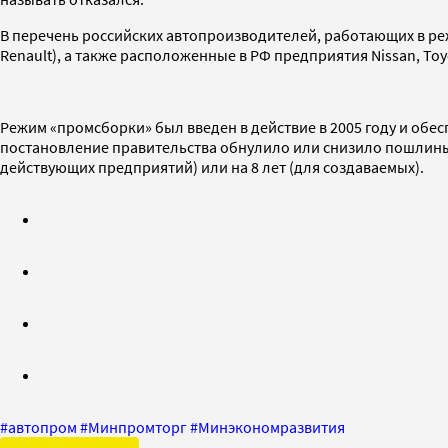
В перечень российских автопроизводителей, работающих в реж
Renault), а также расположенные в РФ предприятия Nissan, Toyo
Режим «промсборки» был введен в действие в 2005 году и обе
постановление правительства обнулило или снизило пошлины 
действующих предприятий) или на 8 лет (для создаваемых).
#
автопром
#
Минпромторг
#
Минэкономразвития