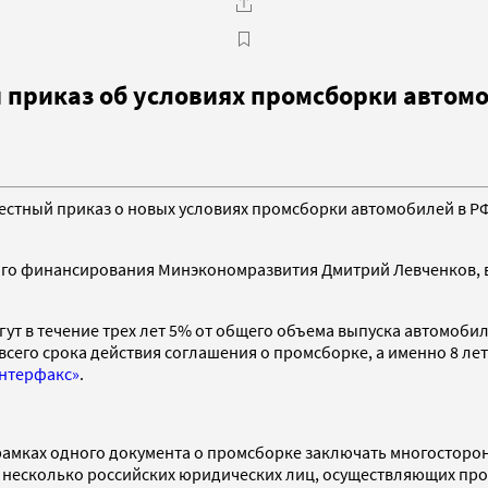
 приказ об условиях промсборки автом
тный приказ о новых условиях промсборки автомобилей в РФ.
го финансирования Минэкономразвития Дмитрий Левченков, в 
гут в течение трех лет 5% от общего объема выпуска автомоб
 всего срока действия соглашения о промсборке, а именно 8 л
нтерфакс»
.
амках одного документа о промсборке заключать многосторон
и несколько российских юридических лиц, осуществляющих пр