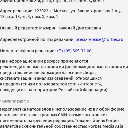
Звенигородская 2-я, д. 13, стр. 15, эт. 4, пом. X, ком. 1
Адрес редакции: 123022, г. Москва, ул. Звенигородская 2-я, д.
13, стр. 15, эт. 4, пом. X, ком. 1
Главный редактор: Мазурин Николай Дмитриевич
Адрес электронной почты редакции:
press-release@forbes.ru
Номер телефона редакции:
+7 (495) 565-32-06
На информационном ресурсе применяются
рекомендательные технологии (информационные технологии
предоставления информации на основе сбора,
систематизации и анализа сведений, относящихся
к предпочтениям пользователей сети «Интернет»,
находящихся на территории Российской Федерации)
СМИ2
SPARROW
INFOX
Перепечатка материалов и использование их в любой форме,
в том числе и в электронных СМИ, возможны только с
письменного разрешения редакции. Товарный знак Forbes
является исключительной собственностью Forbes Media Asia