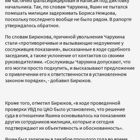
им частично фальсифицирован и написан под диктовку
начальника. Так, по словам Чарухина, Яшин не пытался
помешать милиции задерживать Бориса Немцова,
поскольку последнего вообще не было рядом. В рапорте
утверждалось обратное.
По словам Бирюкова, причиной увольнения Чарухина
стали «противоречивые и вызывающие недоумение у
сослуживцев показания», высказанные в ходе судебного
заседания, а также уклонение от контактов со своими
руководителями. «Сослуживцы Чарухина допускают, что
его могли просто подкупить, и высказывают предложение
о привлечении его к ответственности в установленном
законом порядке», - добавил Бирюков.
Кроме того, отметил Бирюков, «в ходе проведенной
проверки УВД по ЦАО было установлено, что решение
суда в отношении Яшина основывалось на показаниях
других сотрудников милиции, которые и сегодня
подтверждают их объективность и обоснованность».
Яшин был задержан в декабре прошлого года во время