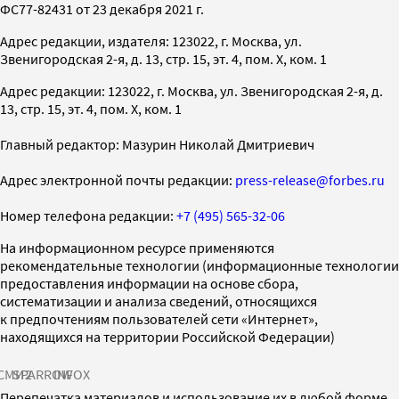
ФС77-82431 от 23 декабря 2021 г.
Адрес редакции, издателя: 123022, г. Москва, ул.
Звенигородская 2-я, д. 13, стр. 15, эт. 4, пом. X, ком. 1
Адрес редакции: 123022, г. Москва, ул. Звенигородская 2-я, д.
13, стр. 15, эт. 4, пом. X, ком. 1
Главный редактор: Мазурин Николай Дмитриевич
Адрес электронной почты редакции:
press-release@forbes.ru
Номер телефона редакции:
+7 (495) 565-32-06
На информационном ресурсе применяются
рекомендательные технологии (информационные технологии
предоставления информации на основе сбора,
систематизации и анализа сведений, относящихся
к предпочтениям пользователей сети «Интернет»,
находящихся на территории Российской Федерации)
СМИ2
SPARROW
INFOX
Перепечатка материалов и использование их в любой форме,