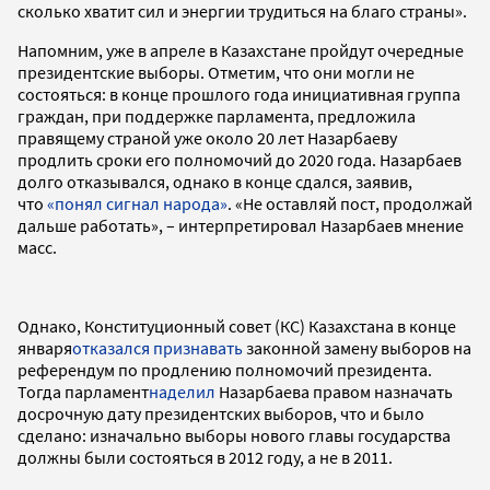
сколько хватит сил и энергии трудиться на благо страны».
Напомним, уже в апреле в Казахстане пройдут очередные
президентские выборы. Отметим, что они могли не
состояться: в конце прошлого года инициативная группа
граждан, при поддержке парламента, предложила
правящему страной уже около 20 лет Назарбаеву
продлить сроки его полномочий до 2020 года. Назарбаев
долго отказывался, однако в конце сдался, заявив,
что
«понял сигнал народа»
. «Не оставляй пост, продолжай
дальше работать», – интерпретировал Назарбаев мнение
масс.
Однако, Конституционный совет (КС) Казахстана в конце
января
отказался признавать
законной замену выборов на
референдум по продлению полномочий президента.
Тогда парламент
наделил
Назарбаева правом назначать
досрочную дату президентских выборов, что и было
сделано: изначально выборы нового главы государства
должны были состояться в 2012 году, а не в 2011.