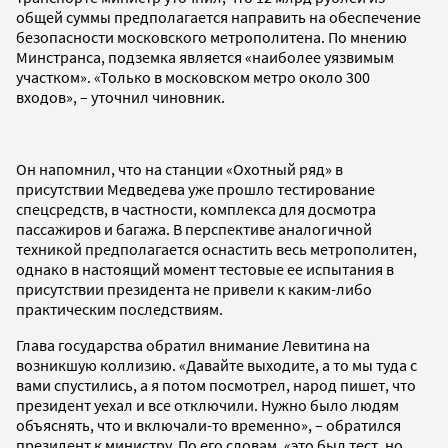
общей суммы предполагается направить на обеспечение
безопасности московского метрополитена. По мнению
Минстранса, подземка является «наиболее уязвимым
участком». «Только в московском метро около 300
входов», – уточнил чиновник.
Он напомнил, что на станции «Охотный ряд» в
присутствии Медведева уже прошло тестирование
спецсредств, в частности, комплекса для досмотра
пассажиров и багажа. В перспективе аналогичной
техникой предполагается оснастить весь метрополитен,
однако в настоящий момент тестовые ее испытания в
присутствии президента не привели к каким-либо
практическим последствиям.
Глава государства обратил внимание Левитина на
возникшую коллизию. «Давайте выходите, а то мы туда с
вами спустились, а я потом посмотрел, народ пишет, что
президент уехал и все отключили. Нужно было людям
объяснять, что и включали-то временно», – обратился
президент к министру. По его словам, «это был тест, но