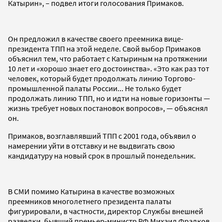
Катырин», – подвел итоги голосования Примаков.
Он предложил в качестве своего преемника вице-
президента ТПП на этой неделе. Свой выбор Примаков
объяснил тем, что работает с Катыриным на протяжении
10 лет и «хорошо знает его достоинства». «Это как раз тот
человек, который будет продолжать линию Торгово-
промышленной палаты России... Не только будет
продолжать линию ТПП, но и идти на новые горизонты —
жизнь требует новых постановок вопросов», — объяснял
он.
Примаков, возглавлявший ТПП с 2001 года, объявил о
намерении уйти в отставку и не выдвигать свою
кандидатуру на новый срок в прошлый понедельник.
В СМИ помимо Катырина в качестве возможных
преемников многолетнего президента палаты
фигурировали, в частности, директор Службы внешней
разведки, бывший премьер-министр РФ Михаил Фрадков