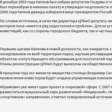
В декабре 2003 года Капков был избран депутатом Госдумы и 
был переизбран в нижнюю палату и утвержден на должность 
2006 года Капков дважды избирался вице-президентом Россий
По словам источника, в качестве директора ЦПКиО депутату «
котором пока «имеется ряд недостатков и проблем». Для их у
инвестиций, как со стороны городского бюджета, так и частны
Первыми шагами Капкова в новой должности, как ожидается, с
зонированием на всей территории парка, научная реставраци
объектов «сопутствующего обслуживания для посетителей пар
Планы реконструкции ЦПКиО будут вынесены на общественно
В прошлом году экс-министр имущества столицы Владимир Сил
привлечения инвесторов будет создана управляющая компани
Абрамович уже имеет один проект в «парковой» сфере. С 2007 
разместиться музыкальный парк развлечений «Мещерский». Не 
«спортивном» направлении, отметил осведомленный источник