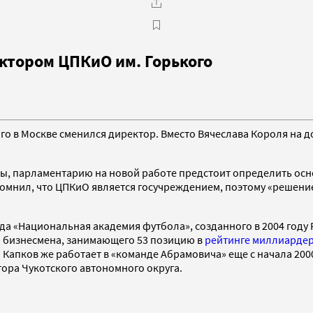
ктором ЦПКиО им. Горького
го в Москве сменился директор. Вместо Вячеслава Короля на 
ы, парламентарию на новой работе предстоит определить осн
омнил, что ЦПКиО является госучреждением, поэтому «решени
да «Национальная академия футбола», созданного в 2004 год
 бизнесмена, занимающего 53 позицию в
рейтинге миллиардер
. Капков же работает в «команде Абрамовича» еще с начала 200
тора Чукотского автономного округа.