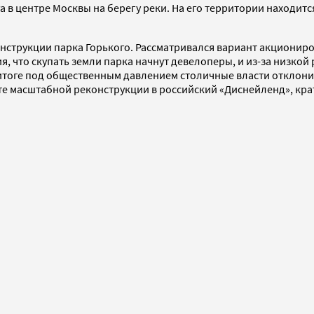
а в центре Москвы на берегу реки. На его территории находит
онструкции парка Горького. Рассматривался вариант акционир
, что скупать земли парка начнут девелоперы, и из-за низкой
 итоге под общественным давлением столичные власти отклони
те масштабной реконструкции в российский «Диснейленд», кра