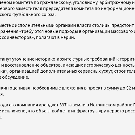
членом комитета по гражданскому, уголовному, арбитражному и
первого заместителя председателя комитета по информационн
ского футбольного союза.
вместе с исполнительными органами власти столицы предстоит 
странения «требуются новые подходы в организации массового
х соинвесторов», полагают в мэрии.
танут уточнение историко-архитектурных требований к террит
я и восстановление объектов, имеющих историческую ценность
ка», организацией дополнительных сервисных услуг, строител
е обсуждение.
кин оценивал необходимые вложения в проект в сумму до $2 м
я.
года его компания арендует 397 га земли в Истринском районе
исключено, что объект войдет в инфраструктуру первого росс
.