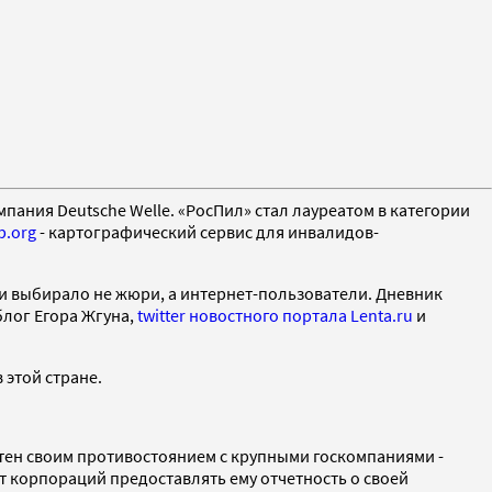
мпания Deutsche Welle. «РосПил» стал лауреатом в категории
p.org
- картографический сервис для инвалидов-
ии выбирало не жюри, а интернет-пользователи. Дневник
блог Егора Жгуна,
twitter новостного портала Lenta.ru
и
 этой стране.
стен своим противостоянием с крупными госкомпаниями -
т корпораций предоставлять ему отчетность о своей