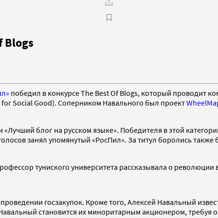
f Blogs
ил»
победил в конкурсе The Best Of Blogs, который проводит ко
y for Social Good). Соперником Навального был проект
WheelMa
 «Лучший блог на русском языке». Победителя в этой категор
голосов занял упомянутый «РосПил». За титул боролись также 
профессор туниского университета рассказывала о революции в
 проведении госзакупок. Кроме того, Алексей Навальный изве
 Навальный становится их миноритарным акционером, требуя о