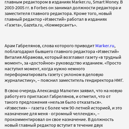
главным редактором в изданиях Marker.ru, Smart Money. В
2003-2005 гг. в Forbes он занимал должности редактора и
заместителя главного редактора. Кроме того, новый
главный редактор «Известий» работал в изданиях
«Газета», Gazeta.ru, «Коммерсантъ».
Арам Габрелянов, слова которого приводит
Marker.ru
,
поблагодарил бывшего главного редактора «Известий»
Виталия Абрамова, который возглавил газету «в трудный
момент», за «достойное» руководство изданием. «Просто
наступил момент, когда нужно немного
переформатировать газету с уклоном в деловую
журналистику», – пояснил заместитель гендиректора НМГ.
В свою очередь Александр Малютин заявил, что на новую
работу его пригласил Габрелянов, и отметил, что от
такого предложения «нельзя было отказаться».
«Известия» – газета с более чем 90-летней историей, и это
назначение для меня - огромный челлендж», –
прокомментировал он свое назначение. В должность
новый главный редактор вступит в течение двух