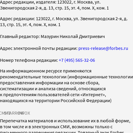
Адрес редакции, издателя: 123022, г. Москва, ул.
Звенигородская 2-я, д. 13, стр. 15, эт. 4, пом. X, ком. 1
Адрес редакции: 123022, г. Москва, ул. Звенигородская 2-я, д.
13, стр. 15, эт. 4, пом. X, ком. 1
Главный редактор: Мазурин Николай Дмитриевич
Адрес электронной почты редакции:
press-release@forbes.ru
Номер телефона редакции:
+7 (495) 565-32-06
На информационном ресурсе применяются
рекомендательные технологии (информационные технологии
предоставления информации на основе сбора,
систематизации и анализа сведений, относящихся
к предпочтениям пользователей сети «Интернет»,
находящихся на территории Российской Федерации)
СМИ2
SPARROW
INFOX
Перепечатка материалов и использование их в любой форме,
в том числе и в электронных СМИ, возможны только с
письменного разрешения редакции. Товарный знак Forbes