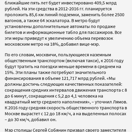
ближайшие пять лет будет инвестировано 409,5 млрд
рублей. На эти средства в 2012-2016 гг. планируется
проложить 85,6 км линий подземки, заменить более 2500
вагонов, а также 64 эскалатора. В метро будут
установлены дополнительные автоматы по продаже
билетов и информационные табло для пассажиров. Все
эти меры приведут к увеличению объема перевозок
московским метро на 18%, добавил вице-мэр.
По его словам, москвичи, пользующиеся наземным
общественным транспортом (включая такси), к 2016 году
будут тратить на поездки меньше времени в среднем на
15%. Эти планы также потребуют значительного
финансирования в объеме 121,717 млрд рублей. «Мы
должны достичь следующих качественных показателей:
сокращения средних интервалов движения транспорта с 8
до 6 минут, сокращения с 5,2 до 4,1 человека на
квадратный метр среднего наполнения», – уточнил Лямов.
К 2016 году средняя скорость общественного транспорта в
Москве вырастет с 12 до 18 км/ч, а на выделенных полосах
– до 30 км/ч, добавил он.
Мэр столицы Сергей Собянин призвал своего заместителя