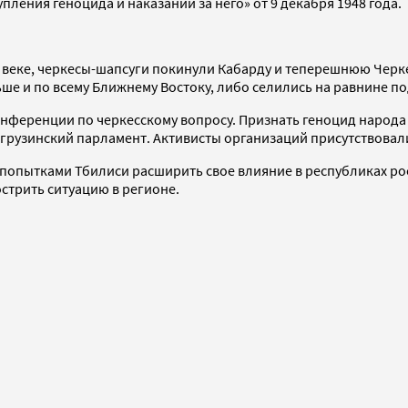
ления геноцида и наказании за него» от 9 декабря 1948 года.
IX веке, черкесы-шапсуги покинули Кабарду и теперешнюю Черк
ше и по всему Ближнему Востоку, либо селились на равнине п
нференции по черкесскому вопросу. Признать геноцид народа 
 грузинский парламент. Активисты организаций присутствовал
 попытками Тбилиси расширить свое влияние в республиках ро
стрить ситуацию в регионе.