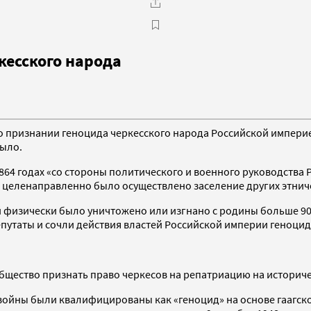
кесского народа
о признании геноцида черкесского народа Российской импери
было.
-1864 годах «со стороны политического и военного руководств
ии целенаправленно было осуществлено заселение других этнич
 физически было уничтожено или изгнано с родины больше 90
путаты и сочли действия властей Российской империи геноцид
щество признать право черкесов на репатриацию на историче
войны были квалифицированы как «геноцид» на основе гаагско